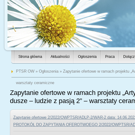
Strona główna
Aktualności
Ogłoszenia
Praca
Dołącz
PTSR OW
»
Ogłoszenia
» Zapytanie ofertowe w ramach projektu „Ar
warsztaty ceramiczne
Zapytanie ofertowe w ramach projektu „Art
dusze – ludzie z pasją 2” – warsztaty cera
Zapytanie ofertowe 2/2022/OWPTSR/ADLP-2/WAR-2 data: 14.06.202
PROTOKÓŁ DO ZAPYTANIA OFEROTWOEGO 2/2022/OWPTSR/AD