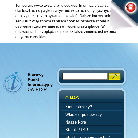
Ten serwis wykorzystuje pliki cookies. Informacje zapisane w
ciasteczkach są wykorzystywane w celach statystycznych,
analizy ruchu i zapisywania ustawień. Dalsze korzystanie z
serwisu z włączonym zapisem cookies oznacza zgodę na ich
używanie i zapisywanie ich w Twojej przeglądarce. W
ustawieniach przeglądarki możesz także zmienić ustawienia
dotyczące cookies.
Biurowy
Search
Punkt
Informacyjny
OW PTSR
O NAS
Kim jesteśmy?
Władze i pracownicy
Nasze Koła
Statut PTSR
Skąd czerpiemy środki ?