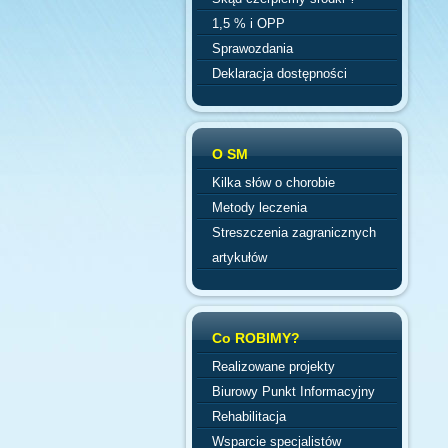
1,5 % i OPP
Sprawozdania
Deklaracja dostępności
O SM
Kilka słów o chorobie
Metody leczenia
Streszczenia zagranicznych
artykułów
Co ROBIMY?
Realizowane projekty
Biurowy Punkt Informacyjny
Rehabilitacja
Wsparcie specjalistów