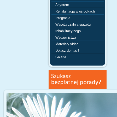
Asystent
Rehabilitacja w ośrodkach
Integracja
Wypożyczalnia sprzętu
rehabilitacyjnego
Wydawnictwa
Materiały video
Dołącz do nas !
Galeria