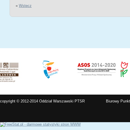
«
Wstecz
copyright © 2012-2014 Oddział Warszawski PTSR
Biurowy Punkt