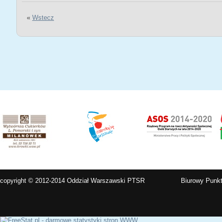
«
Wstecz
copyright © 2012-2014 Oddział Warszawski PTSR
Biurowy Punkt