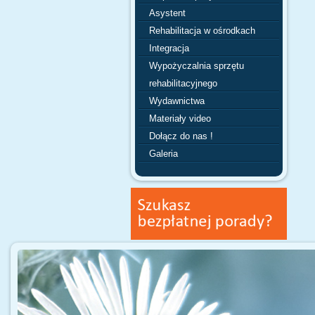
Asystent
Rehabilitacja w ośrodkach
Integracja
Wypożyczalnia sprzętu
rehabilitacyjnego
Wydawnictwa
Materiały video
Dołącz do nas !
Galeria