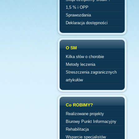
1,5 % i OPP
Sprawozdania
Deklaracja dostępności
O SM
Kilka słów o chorobie
Metody leczenia
Streszczenia zagranicznych
artykułów
Co ROBIMY?
Realizowane projekty
Biurowy Punkt Informacyjny
Rehabilitacja
Wsparcie specjalistów