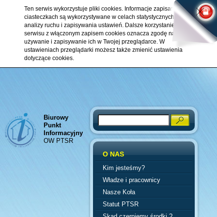
Ten serwis wykorzystuje pliki cookies. Informacje zapisane w
ciasteczkach są wykorzystywane w celach statystycznych,
analizy ruchu i zapisywania ustawień. Dalsze korzystanie z
serwisu z włączonym zapisem cookies oznacza zgodę na ich
używanie i zapisywanie ich w Twojej przeglądarce. W
ustawieniach przeglądarki możesz także zmienić ustawienia
dotyczące cookies.
Biurowy
Search
Punkt
Informacyjny
OW PTSR
O NAS
Kim jesteśmy?
Władze i pracownicy
Nasze Koła
Statut PTSR
Skąd czerpiemy środki ?