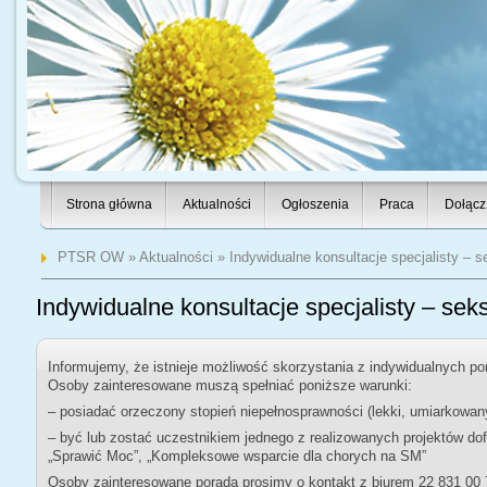
Strona główna
Aktualności
Ogłoszenia
Praca
Dołącz
PTSR OW
»
Aktualności
» Indywidualne konsultacje specjalisty – s
Indywidualne konsultacje specjalisty – sek
Informujemy, że istnieje możliwość skorzystania z indywidualnych por
Osoby zainteresowane muszą spełniać poniższe warunki:
– posiadać orzeczony stopień niepełnosprawności (lekki, umiarkowa
– być lub zostać uczestnikiem jednego z realizowanych projektów 
„Sprawić Moc”, „Kompleksowe wsparcie dla chorych na SM”
Osoby zainteresowane poradą prosimy o kontakt z biurem 22 831 00 7