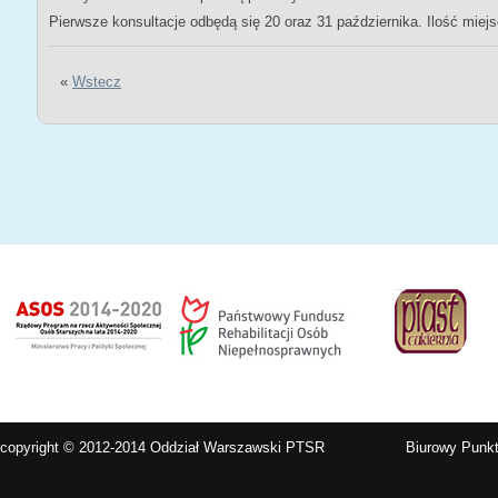
Pierwsze konsultacje odbędą się 20 oraz 31 października. Ilość miej
«
Wstecz
copyright © 2012-2014 Oddział Warszawski PTSR
Biurowy Punkt