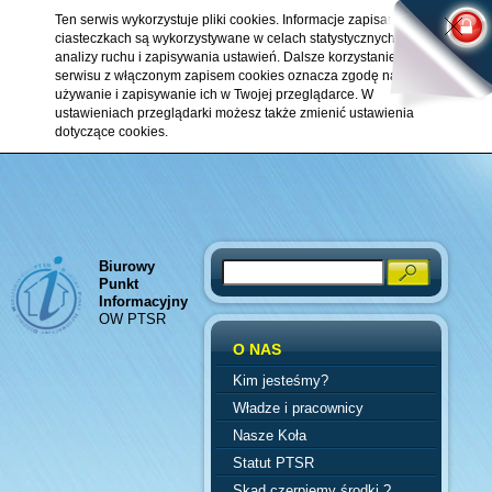
Ten serwis wykorzystuje pliki cookies. Informacje zapisane w
ciasteczkach są wykorzystywane w celach statystycznych,
analizy ruchu i zapisywania ustawień. Dalsze korzystanie z
serwisu z włączonym zapisem cookies oznacza zgodę na ich
używanie i zapisywanie ich w Twojej przeglądarce. W
ustawieniach przeglądarki możesz także zmienić ustawienia
dotyczące cookies.
Biurowy
Search
Punkt
Informacyjny
OW PTSR
O NAS
Kim jesteśmy?
Władze i pracownicy
Nasze Koła
Statut PTSR
Skąd czerpiemy środki ?