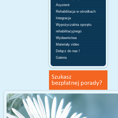
Asystent
Rehabilitacja w ośrodkach
Integracja
Wypożyczalnia sprzętu
rehabilitacyjnego
Wydawnictwa
Materiały video
Dołącz do nas !
Galeria