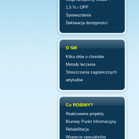
1,5 % i OPP
Sprawozdania
Deklaracja dostępności
O SM
Kilka słów o chorobie
Metody leczenia
Streszczenia zagranicznych
artykułów
Co ROBIMY?
Realizowane projekty
Biurowy Punkt Informacyjny
Rehabilitacja
Wsparcie specjalistów