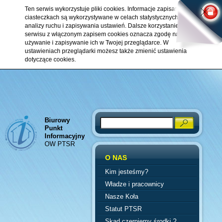
Ten serwis wykorzystuje pliki cookies. Informacje zapisane w
ciasteczkach są wykorzystywane w celach statystycznych,
analizy ruchu i zapisywania ustawień. Dalsze korzystanie z
serwisu z włączonym zapisem cookies oznacza zgodę na ich
używanie i zapisywanie ich w Twojej przeglądarce. W
ustawieniach przeglądarki możesz także zmienić ustawienia
dotyczące cookies.
Biurowy
Search
Punkt
Informacyjny
OW PTSR
O NAS
Kim jesteśmy?
Władze i pracownicy
Nasze Koła
Statut PTSR
Skąd czerpiemy środki ?