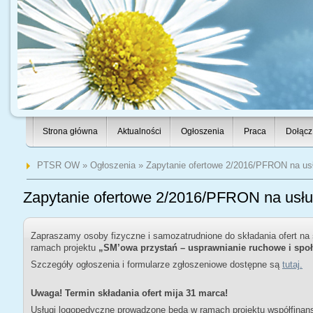
Strona główna
Aktualności
Ogłoszenia
Praca
Dołącz
PTSR OW
»
Ogłoszenia
» Zapytanie ofertowe 2/2016/PFRON na us
Zapytanie ofertowe 2/2016/PFRON na usłu
Zapraszamy osoby fizyczne i samozatrudnione do składania ofert na
ramach projektu
„SM’owa przystań – usprawnianie ruchowe i społ
Szczegóły ogłoszenia i formularze zgłoszeniowe dostępne są
tutaj.
Uwaga! Termin składania ofert mija 31 marca!
Usługi logopedyczne prowadzone będą w ramach projektu współfin