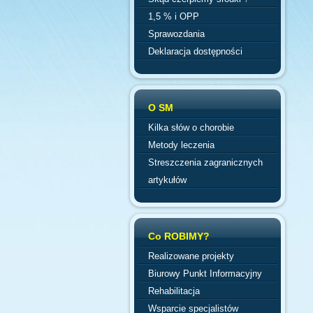
1,5 % i OPP
Sprawozdania
Deklaracja dostępności
O SM
Kilka słów o chorobie
Metody leczenia
Streszczenia zagranicznych
artykułów
Co ROBIMY?
Realizowane projekty
Biurowy Punkt Informacyjny
Rehabilitacja
Wsparcie specjalistów