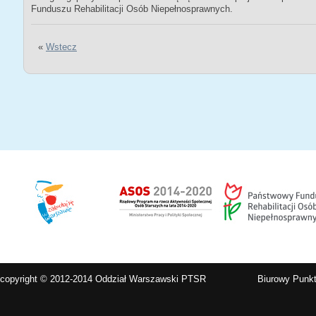
Funduszu Rehabilitacji Osób Niepełnosprawnych.
«
Wstecz
copyright © 2012-2014 Oddział Warszawski PTSR
Biurowy Punkt