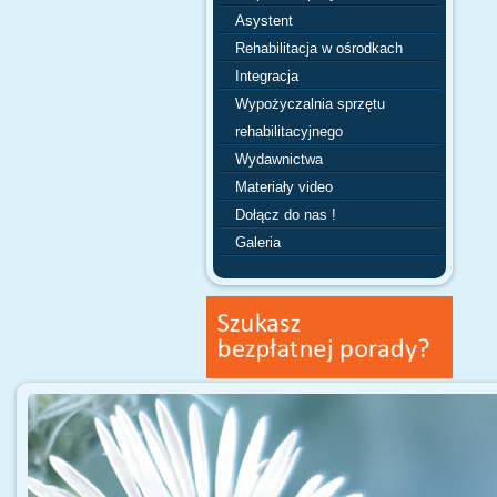
Asystent
Rehabilitacja w ośrodkach
Integracja
Wypożyczalnia sprzętu
rehabilitacyjnego
Wydawnictwa
Materiały video
Dołącz do nas !
Galeria