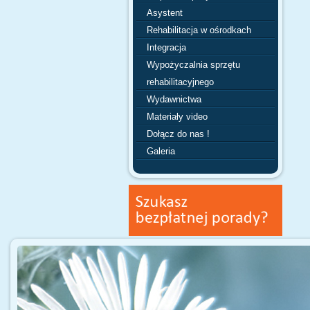
Asystent
Rehabilitacja w ośrodkach
Integracja
Wypożyczalnia sprzętu
rehabilitacyjnego
Wydawnictwa
Materiały video
Dołącz do nas !
Galeria