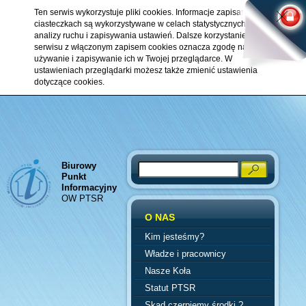
Ten serwis wykorzystuje pliki cookies. Informacje zapisane w
ciasteczkach są wykorzystywane w celach statystycznych,
analizy ruchu i zapisywania ustawień. Dalsze korzystanie z
serwisu z włączonym zapisem cookies oznacza zgodę na ich
używanie i zapisywanie ich w Twojej przeglądarce. W
ustawieniach przeglądarki możesz także zmienić ustawienia
dotyczące cookies.
Biurowy
Search
Punkt
Informacyjny
OW PTSR
O NAS
Kim jesteśmy?
Władze i pracownicy
Nasze Koła
Statut PTSR
Skąd czerpiemy środki ?