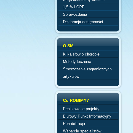
1,5 % i OPP
Sprawozdania
Deklaracja dostępności
O SM
Kilka słów o chorobie
Metody leczenia
Streszczenia zagranicznych
artykułów
Co ROBIMY?
Realizowane projekty
Biurowy Punkt Informacyjny
Rehabilitacja
Wsparcie specjalistów