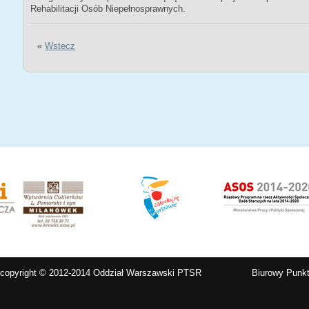
Rehabilitacji Osób Niepełnosprawnych.
«
Wstecz
copyright © 2012-2014 Oddział Warszawski PTSR
Biurowy Punkt