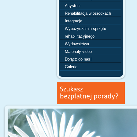
Asystent
Rehabilitacja w ośrodkach
Integracja
Wypożyczalnia sprzętu
rehabilitacyjnego
Wydawnictwa
Materiały video
Dołącz do nas !
Galeria