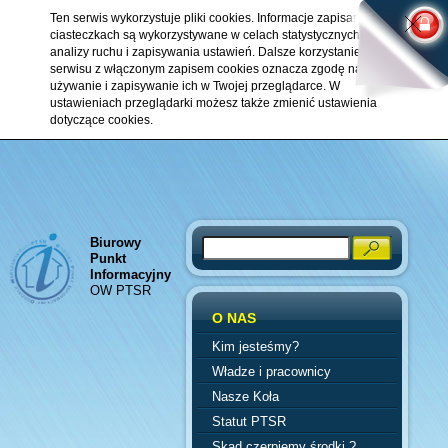
Ten serwis wykorzystuje pliki cookies. Informacje zapisane w
ciasteczkach są wykorzystywane w celach statystycznych,
analizy ruchu i zapisywania ustawień. Dalsze korzystanie z
serwisu z włączonym zapisem cookies oznacza zgodę na ich
używanie i zapisywanie ich w Twojej przeglądarce. W
ustawieniach przeglądarki możesz także zmienić ustawienia
dotyczące cookies.
Biurowy
Search
Punkt
Informacyjny
OW PTSR
O NAS
Kim jesteśmy?
Władze i pracownicy
Nasze Koła
Statut PTSR
Skąd czerpiemy środki ?