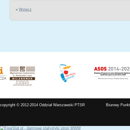
«
Wstecz
copyright © 2012-2014 Oddział Warszawski PTSR
Biurowy Punkt