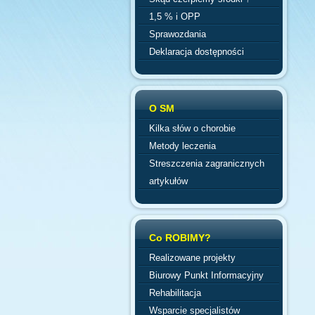
1,5 % i OPP
Sprawozdania
Deklaracja dostępności
O SM
Kilka słów o chorobie
Metody leczenia
Streszczenia zagranicznych
artykułów
Co ROBIMY?
Realizowane projekty
Biurowy Punkt Informacyjny
Rehabilitacja
Wsparcie specjalistów