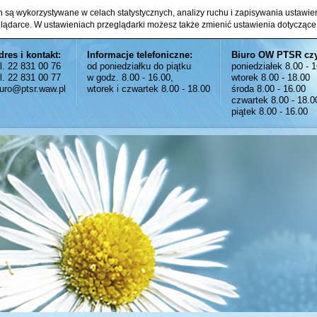
ch są wykorzystywane w celach statystycznych, analizy ruchu i zapisywania ustawi
glądarce. W ustawieniach przeglądarki możesz także zmienić ustawienia dotyczące
dres i kontakt:
Informacje telefoniczne:
Biuro OW PTSR cz
el. 22 831 00 76
od poniedziałku do piątku
poniedziałek 8.00 - 
el. 22 831 00 77
w godz. 8.00 - 16.00,
wtorek 8.00 - 18.00
iuro@ptsr.waw.pl
wtorek i czwartek 8.00 - 18.00
środa 8.00 - 16.00
czwartek 8.00 - 18.0
piątek 8.00 - 16.00