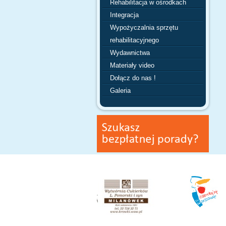
Rehabilitacja w ośrodkach
Integracja
Wypożyczalnia sprzętu
rehabilitacyjnego
Wydawnictwa
Materiały video
Dołącz do nas !
Galeria