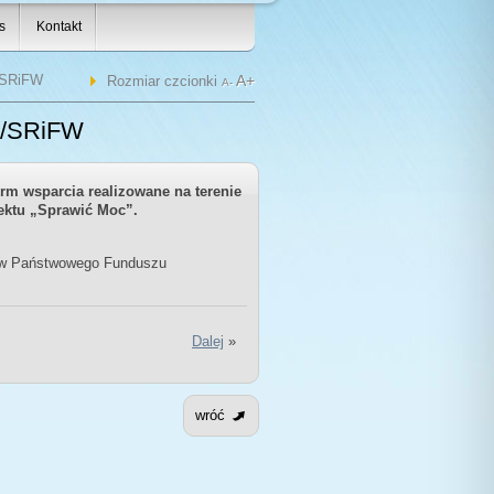
s
Kontakt
/SRiFW
A+
Rozmiar czcionki
A-
C/SRiFW
 form wsparcia realizowane na terenie
ektu
„Sprawić Moc”.
ków Państwowego Funduszu
Dalej
»
wróć