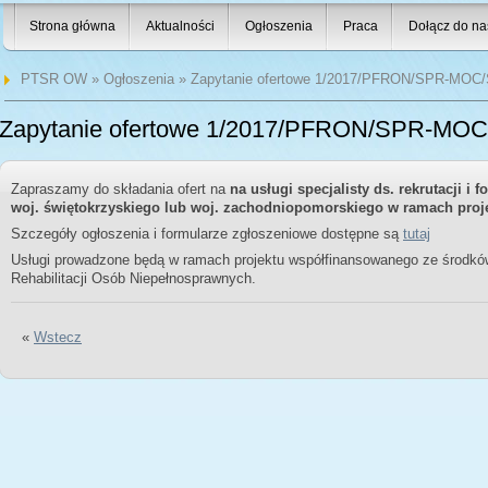
Strona główna
Aktualności
Ogłoszenia
Praca
Dołącz do na
PTSR OW
»
Ogłoszenia
» Zapytanie ofertowe 1/2017/PFRON/SPR-MOC
Zapytanie ofertowe 1/2017/PFRON/SPR-MO
Zapraszamy do składania ofert na
na usługi specjalisty ds. rekrutacji i
woj. świętokrzyskiego lub woj. zachodniopomorskiego w ramach proj
Szczegóły ogłoszenia i formularze zgłoszeniowe dostępne są
tutaj
Usługi prowadzone będą w ramach projektu współfinansowanego ze środ
Rehabilitacji Osób Niepełnosprawnych.
«
Wstecz