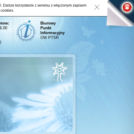
eń. Dalsze korzystanie z serwisu z włączonym zapisem
 cookies.
ynne:
Biurowy
16.00
Punkt
Informacyjny
OW PTSR
0