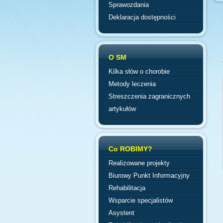
Sprawozdania
Deklaracja dostępności
O SM
Kilka słów o chorobie
Metody leczenia
Streszczenia zagranicznych
artykułów
Co ROBIMY?
Realizowane projekty
Biurowy Punkt Informacyjny
Rehabilitacja
Wsparcie specjalistów
Asystent