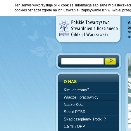
Ten serwis wykorzystuje pliki cookies. Informacje zapisane w ciasteczka
cookies oznacza zgodę na ich używanie i zapisywanie ich w Twojej prze
A
t
t
b
Search
O NAS
Kim jesteśmy?
Władze i pracownicy
Nasze Koła
Statut PTSR
Skąd czerpiemy środki ?
1,5 % i OPP