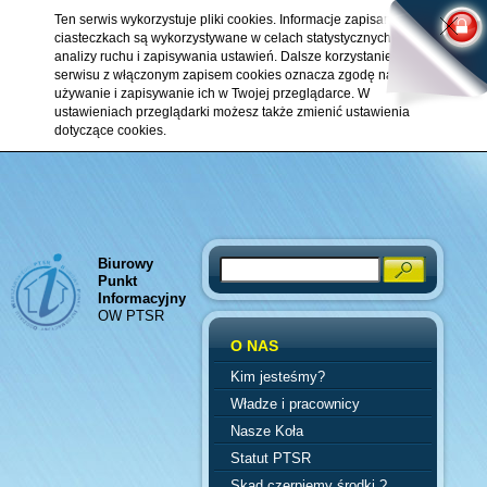
Ten serwis wykorzystuje pliki cookies. Informacje zapisane w
ciasteczkach są wykorzystywane w celach statystycznych,
analizy ruchu i zapisywania ustawień. Dalsze korzystanie z
serwisu z włączonym zapisem cookies oznacza zgodę na ich
używanie i zapisywanie ich w Twojej przeglądarce. W
ustawieniach przeglądarki możesz także zmienić ustawienia
dotyczące cookies.
Biurowy
Search
Punkt
Informacyjny
OW PTSR
O NAS
Kim jesteśmy?
Władze i pracownicy
Nasze Koła
Statut PTSR
Skąd czerpiemy środki ?