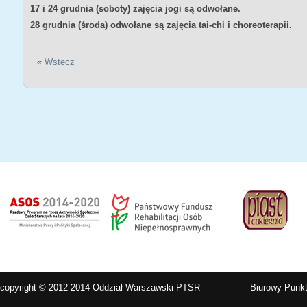
17 i 24 grudnia (soboty) zajęcia jogi są odwołane.
28 grudnia (środa) odwołane są zajęcia tai-chi i choreoterapii.
«
Wstecz
copyright © 2012-2014 Oddział Warszawski PTSR
Biurowy Punkt