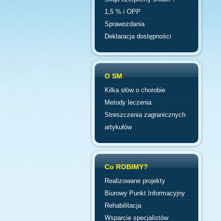
1,5 % i OPP
Sprawozdania
Deklaracja dostępności
O SM
Kilka słów o chorobie
Metody leczenia
Streszczenia zagranicznych
artykułów
Co ROBIMY?
Realizowane projekty
Biurowy Punkt Informacyjny
Rehabilitacja
Wsparcie specjalistów