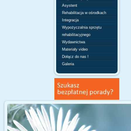
Asystent
Rehabilitacja w ośrodkach
Integracja
Wypożyczalnia sprzętu
rehabilitacyjnego
Wydawnictwa
Materiały video
Dołącz do nas !
Galeria